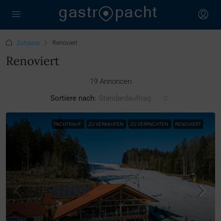
Zuhause
Renoviert
Renoviert
19 Annoncen
Sortiere nach:
Standardauftrag
PACHTKAUF
ZU VERKAUFEN
ZU VERPACHTEN
RENOVIERT