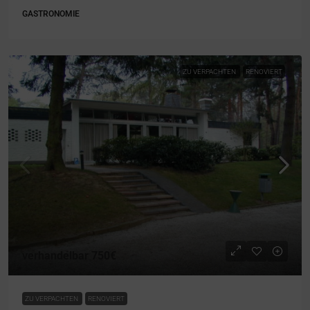
GASTRONOMIE
ZU VERPACHTEN
RENOVIERT
verhandelbar
750€
ZU VERPACHTEN
RENOVIERT