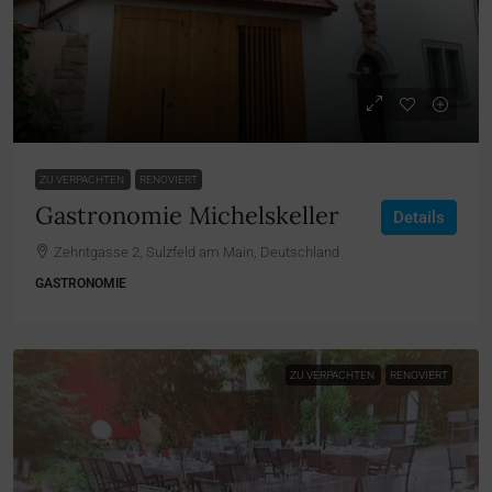
VB
ZU VERPACHTEN
RENOVIERT
Gastronomie Michelskeller
Details
Zehntgasse 2, Sulzfeld am Main, Deutschland
GASTRONOMIE
ZU VERPACHTEN
RENOVIERT