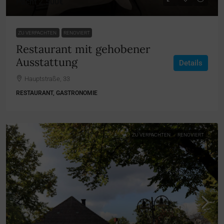
Pacht
2.500€
ZU VERPACHTEN
RENOVIERT
Restaurant mit gehobener
Ausstattung
Details
Hauptstraße, 33
RESTAURANT, GASTRONOMIE
ZU VERPACHTEN
RENOVIERT