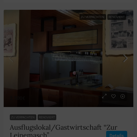
ZU VERPACHTEN
RENOVIERT
2.500€
ZU VERPACHTEN
RENOVIERT
Ausflugslokal/Gastwirtschaft “Zur
Leinemasch”
Details