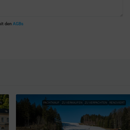
mit den
AGBs
EN
PACHTKAUF
ZU VERKAUFEN
ZU VERPACHTEN
RENOVIERT