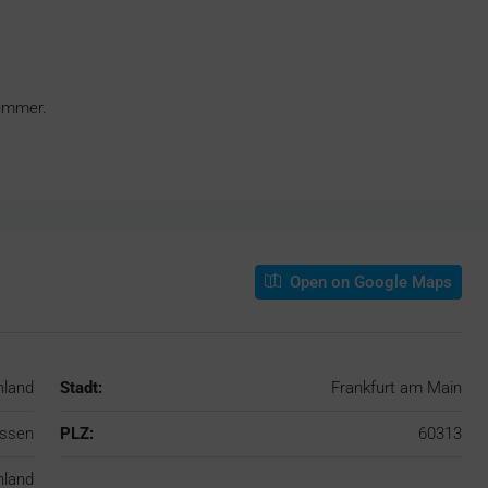
nummer.
Open on Google Maps
hland
Stadt:
Frankfurt am Main
ssen
PLZ:
60313
hland