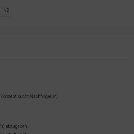
VB
 Konzept sucht Nachfolger(in)!
in) abzugeben.
u integrieren.