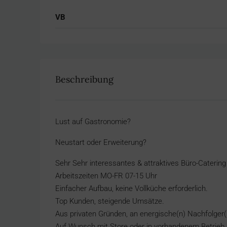
VB
Beschreibung
Lust auf Gastronomie?
Neustart oder Erweiterung?
Sehr Sehr interessantes & attraktives Büro-Catering
Arbeitszeiten MO-FR 07-15 Uhr
Einfacher Aufbau, keine Vollküche erforderlich.
Top Kunden, steigende Umsätze.
Aus privaten Gründen, an energische(n) Nachfolger(
Auf Wunsch mit Store oder in vorhandenem Betrieb z