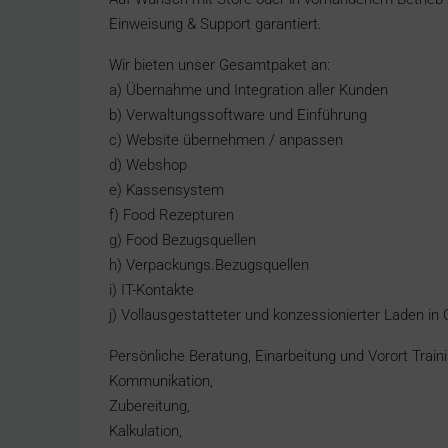
Einweisung & Support garantiert.
Wir bieten unser Gesamtpaket an:
a) Übernahme und Integration aller Kunden
b) Verwaltungssoftware und Einführung
c) Website übernehmen / anpassen
d) Webshop
e) Kassensystem
f) Food Rezepturen
g) Food Bezugsquellen
h) Verpackungs.Bezugsquellen
i) IT-Kontakte
j) Vollausgestatteter und konzessionierter Laden in C
Persönliche Beratung, Einarbeitung und Vorort Traini
Kommunikation,
Zubereitung,
Kalkulation,