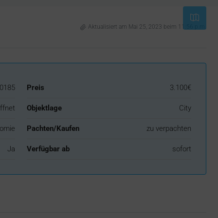
Aktualisiert am Mai 25, 2023 beim 11:56 p.m.
0185
Preis
3.100€
ffnet
Objektlage
City
omie
Pachten/Kaufen
zu verpachten
Ja
Verfügbar ab
sofort