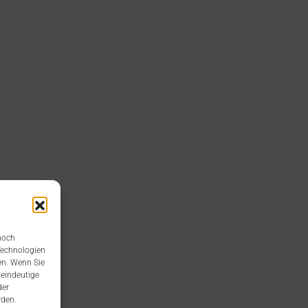
 noch
Technologien
en. Wenn Sie
 eindeutige
der
rden.