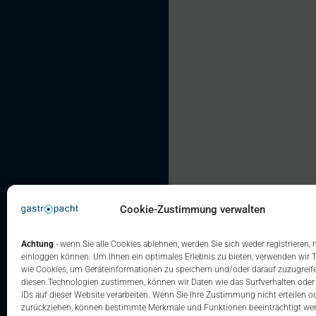
Cookie-Zustimmung verwalten
Achtung
- wenn Sie alle Cookies ablehnen, werden Sie sich weder registrieren,
einloggen können. Um Ihnen ein optimales Erlebnis zu bieten, verwenden wir 
wie Cookies, um Geräteinformationen zu speichern und/oder darauf zuzugreif
diesen Technologien zustimmen, können wir Daten wie das Surfverhalten oder
IDs auf dieser Website verarbeiten. Wenn Sie Ihre Zustimmung nicht erteilen o
zurückziehen, können bestimmte Merkmale und Funktionen beeinträchtigt we