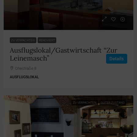
2.500€
ZU VERPACHTEN
RENOVIERT
Ausflugslokal/Gastwirtschaft “Zur
Leinemasch”
Details
Ohestraße 8
AUSFLUGSLOKAL
ZU VERPACHTEN
GUTER ZUSTAND