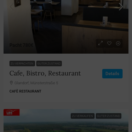
Pacht
780€
ZU VERPACHTEN
GUTER ZUSTAND
Cafe, Bistro, Restaurant
Details
Glandorf, Münsterstraße 5
CAFÈ RESTAURANT
ZU VERKAUFEN
GUTER ZUSTAND