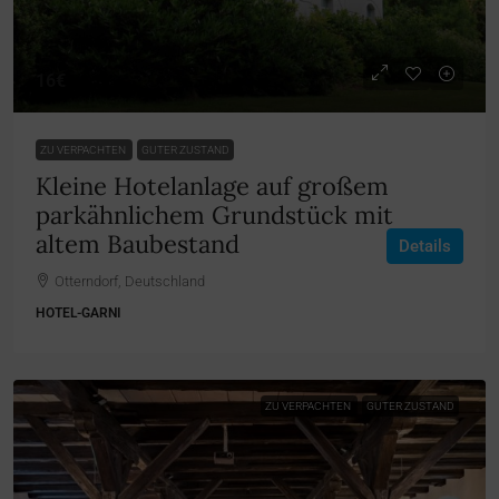
16€
ZU VERPACHTEN
GUTER ZUSTAND
Kleine Hotelanlage auf großem
parkähnlichem Grundstück mit
altem Baubestand
Details
Otterndorf, Deutschland
HOTEL-GARNI
ZU VERPACHTEN
GUTER ZUSTAND