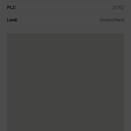
PLZ:
21762
Land:
Deutschland