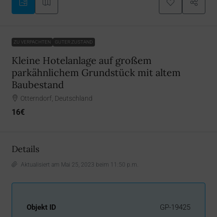
ZU VERPACHTEN
GUTER ZUSTAND
Kleine Hotelanlage auf großem
parkähnlichem Grundstück mit altem
Baubestand
Otterndorf, Deutschland
16€
Details
Aktualisiert am Mai 25, 2023 beim 11:50 p.m.
Objekt ID
GP-19425