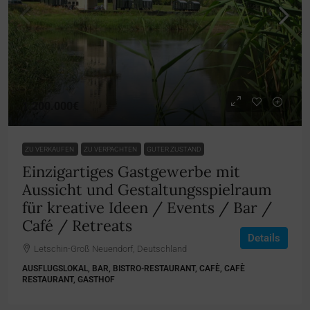
1.200.000€
ZU VERKAUFEN
ZU VERPACHTEN
GUTER ZUSTAND
Einzigartiges Gastgewerbe mit
Aussicht und Gestaltungsspielraum
für kreative Ideen / Events / Bar /
Café / Retreats
Details
Letschin-Groß Neuendorf, Deutschland
AUSFLUGSLOKAL, BAR, BISTRO-RESTAURANT, CAFÈ, CAFÈ
RESTAURANT, GASTHOF