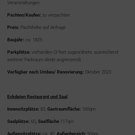
Veranstaltungen
Pachten/Kaufen:
zu verpachten
Preis:
Pachthöhe auf Anfrage
Baujahr:
ca. 1825
Parkplätze:
vorhanden (3 fest zugeordnete, ausreichend
weiterer Parkraum direkt angrenzend)
Verfügbar nach Umbau/ Renovierung:
Oktober 2023
Eckdaten Restaurant und Saal
Innensitzplätze:
85,
Gastraumfläche:
160qm
Saalplätze:
60
, Saalfläche
117qm
Außensitzplätze:
ca. 40,
Außenbereich:
50qm