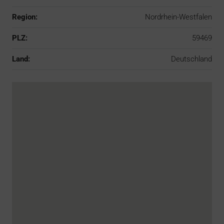
Region:
Nordrhein-Westfalen
PLZ:
59469
Land:
Deutschland