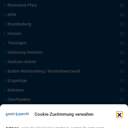
Rheinland-Pfalz
(6)
NRW
(5)
Brandenburg
(2)
Hessen
(2)
Thüringen
(2)
Schleswig-Holstein
(2)
Sachsen-Anhalt
(2)
Baden-Württemberg / Nordschwarzwald
(1)
Erzgebirge
(1)
Baleares
(1)
Oberfranken
(1)
Schleswig Holstein
(1)
Cookie-Zustimmung verwalten
Kontakt