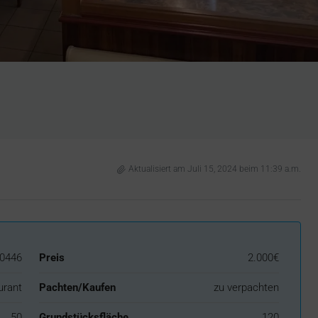
Aktualisiert am Juli 15, 2024 beim 11:39 a.m.
0446
Preis
2.000€
urant
Pachten/Kaufen
zu verpachten
50
Grundstücksfläche
120