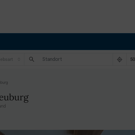
iebsart
5
uburg
Neuburg
and