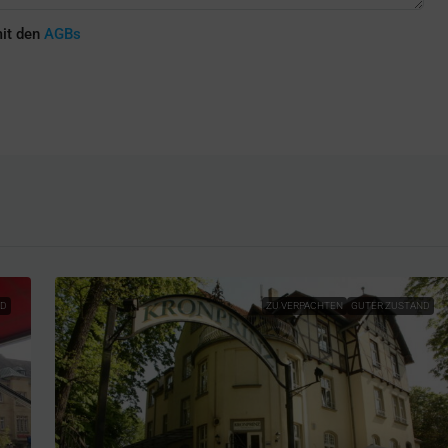
mit den
AGBs
ND
ZU VERPACHTEN
GUTER ZUSTAND