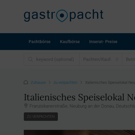
Pachtbörse
Kaufbörse
Inserat- Preise
Pachten/Kaufen
Betr
Zuhause
zu verpachten
Italienisches Speiselokal Ne
Italienisches Speiselokal 
Franziskanerstraße, Neuburg an der Donau, Deutschl
ZU VERPACHTEN