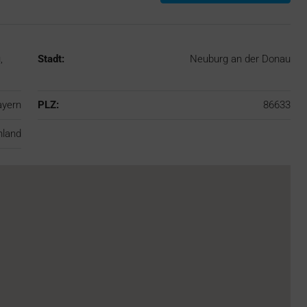
,
Stadt:
Neuburg an der Donau
ayern
PLZ:
86633
hland