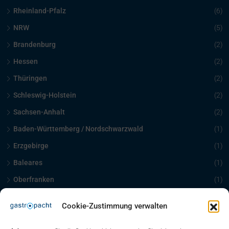
Rheinland-Pfalz
(6)
NRW
(5)
Brandenburg
(2)
Hessen
(2)
Thüringen
(2)
Schleswig-Holstein
(2)
Sachsen-Anhalt
(2)
Baden-Württemberg / Nordschwarzwald
(1)
Erzgebirge
(1)
Baleares
(1)
Oberfranken
(1)
Schleswig Holstein
(1)
Cookie-Zustimmung verwalten
Kontakt