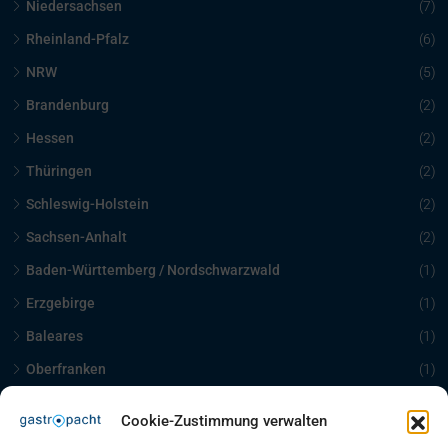
Niedersachsen
(7)
Rheinland-Pfalz
(6)
NRW
(5)
Brandenburg
(2)
Hessen
(2)
Thüringen
(2)
Schleswig-Holstein
(2)
Sachsen-Anhalt
(2)
Baden-Württemberg / Nordschwarzwald
(1)
Erzgebirge
(1)
Baleares
(1)
Oberfranken
(1)
Schleswig Holstein
(1)
Cookie-Zustimmung verwalten