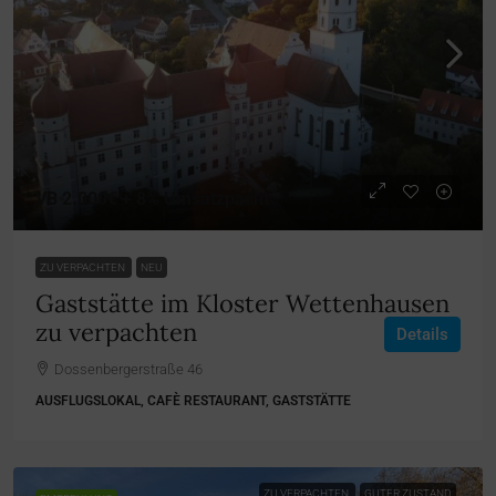
VB 2.000€ + 8% Umsatzpacht
ZU VERPACHTEN
NEU
Gaststätte im Kloster Wettenhausen
zu verpachten
Details
Dossenbergerstraße 46
AUSFLUGSLOKAL, CAFÈ RESTAURANT, GASTSTÄTTE
ZU VERPACHTEN
GUTER ZUSTAND