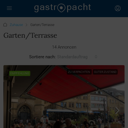
Zuhause
Garten/Terrasse
Garten/Terrasse
14 Annoncen
Sortiere nach:
Standardauftrag
ZU VERPACHTEN
GUTER ZUSTAND
EMPFEHLUNG