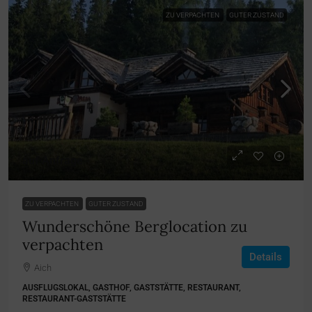
ZU VERPACHTEN
GUTER ZUSTAND
auf Anfrage
ZU VERPACHTEN
GUTER ZUSTAND
Wunderschöne Berglocation zu
verpachten
Details
Aich
AUSFLUGSLOKAL, GASTHOF, GASTSTÄTTE, RESTAURANT,
RESTAURANT-GASTSTÄTTE