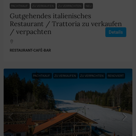
PACHTKAUF
ZU VERKAUFEN
ZU VERPACHTEN
NEU
Gutgehendes italienisches
Restaurant / Trattoria zu verkaufen
/ verpachten
Details
RESTAURANT-CAFÈ-BAR
PACHTKAUF
ZU VERKAUFEN
ZU VERPACHTEN
RENOVIERT