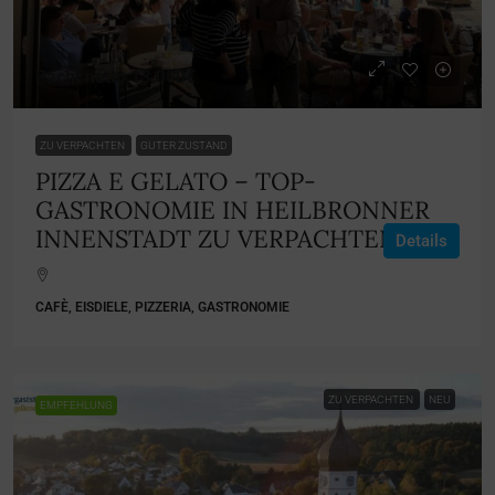
Pacht netto
13.000€
ZU VERPACHTEN
GUTER ZUSTAND
PIZZA E GELATO – TOP-
GASTRONOMIE IN HEILBRONNER
INNENSTADT ZU VERPACHTEN
Details
CAFÈ, EISDIELE, PIZZERIA, GASTRONOMIE
ZU VERPACHTEN
NEU
EMPFEHLUNG