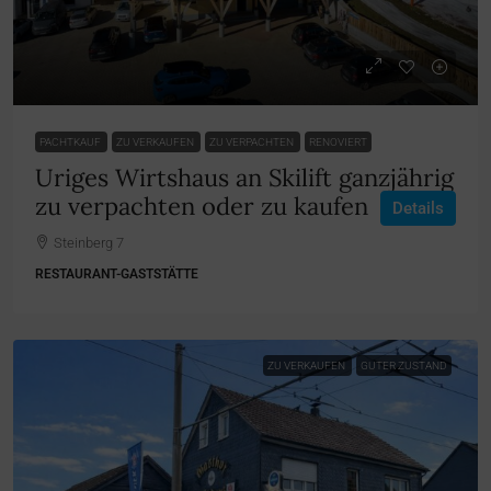
PACHTKAUF
ZU VERKAUFEN
ZU VERPACHTEN
RENOVIERT
Uriges Wirtshaus an Skilift ganzjährig
zu verpachten oder zu kaufen
Details
Steinberg 7
RESTAURANT-GASTSTÄTTE
ZU VERKAUFEN
GUTER ZUSTAND