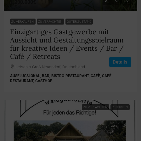
1.200.000€
ZU VERKAUFEN
ZU VERPACHTEN
GUTER ZUSTAND
Einzigartiges Gastgewerbe mit
Aussicht und Gestaltungsspielraum
für kreative Ideen / Events / Bar /
Café / Retreats
Details
Letschin-Groß Neuendorf, Deutschland
AUSFLUGSLOKAL, BAR, BISTRO-RESTAURANT, CAFÈ, CAFÈ
RESTAURANT, GASTHOF
ZU VERPACHTEN
RENOVIERT