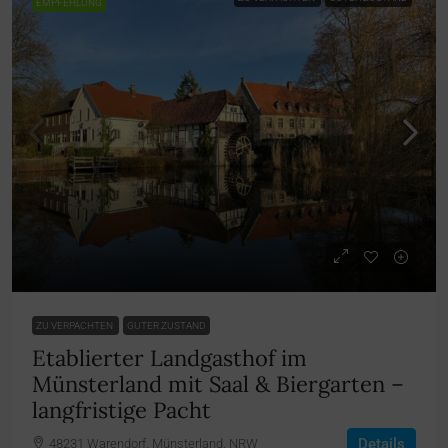
EMPFEHLUNG
3.333€
ZU VERPACHTEN
GUTER ZUSTAND
Etablierter Landgasthof im
Münsterland mit Saal & Biergarten –
langfristige Pacht
Details
48231 Warendorf, Münsterland, NRW